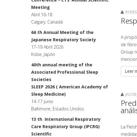
Meeting
RYERSO
Abril 16-18
Resp
Calgary, Canadá
66 th Annual Meeting of the
A propós
Japanese Respiratory Society
de fibro
17-19 Abril 2026
Group re
Kobe, Japón
mencion
40th annual meeting of the
Leer m
Associated Professional Sleep
Societies
SLEEP 2026 ( American Academy of
Sleep Medicine)
JACOB 
Predi
14-17 junio
anál
Baltimore, Estados Unidos
13 th International Respiratory
Care Respiratory Group (IPCRG)
La Flei
Scientific
medidas 