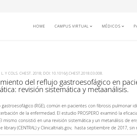
HOME
CAMPUS VIRTUAL
MÉDICOS
P
 L. Y COLS. CHEST. 2018; DOI: 10.1016/J.CHEST.2018.03.008.
amiento del reflujo gastroesofágico en pac
ática: revisión sistemática y metaanálisis.
jo gastroesofágico (RGE), común en pacientes con fibrosis pulmonar idio
cerbación de la enfermedad. El estudio PROSPERO examinó la eficacia
El mismo consistió en una revisión sistemática y un metanálisis de 
 library (CENTRAL) y Clinicaltrials.gov, hasta septiembre de 2017, sin 