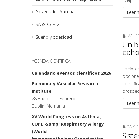
(Delphi 
Novedades Vacunas
Leer m
SARS-CoV-2
MAHER 
Sueño y obesidad
Un bi
cohor
AGENDA CIENTÍFICA
La fibro
Calendario eventos científicos 2026
opciones
Pulmonary Vascular Research
identifi
Institute
prospect
28 Enero – 1º Febrero
Leer m
Dublin, Alemania
XV World Congress on Asthma,
COPD &amp; Respiratory Allergy
TAIKI 
(World
Siste
Immunopathology Organization