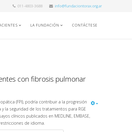
011-4803-3688
info@fundaciontorax.org.ar
ACIENTES
LA FUNDACIÓN
CONTÁCTESE
ientes con fibrosis pulmonar
pática (FPI), podría contribuir a la progresión
 y la seguridad de los tratamientos para RGE
ensayos clínicos publicados en MEDLINE, EMBASE,
restricciones de idioma.