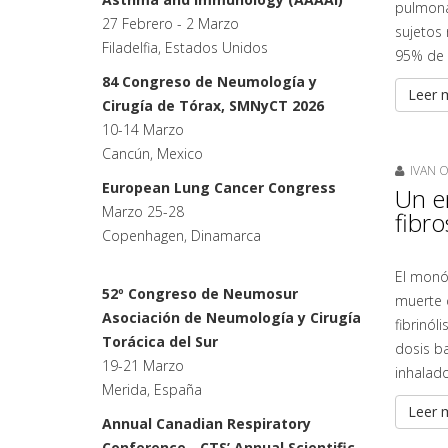
pulmonar
27 Febrero - 2 Marzo
sujetos 
Filadelfia, Estados Unidos
95% de 
84 Congreso de Neumología y
Leer m
Cirugía de Tórax, SMNyCT 2026
10-14 Marzo
Cancún, Mexico
IVAN O
European Lung Cancer Congress
Un e
Marzo 25-28
fibro
Copenhagen, Dinamarca
El monóx
52º Congreso de Neumosur
muerte c
Asociación de Neumología y Cirugía
fibrinól
Torácica del Sur
dosis ba
19-21 Marzo
inhalado
Merida, España
Leer m
Annual Canadian Respiratory
Conference - CTS’ Annual Scientific