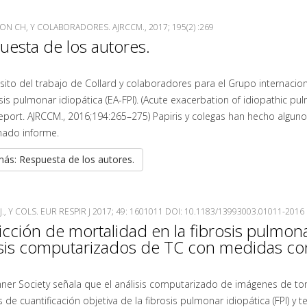
N CH, Y COLABORADORES. AJRCCM., 2017; 195(2) :269
uesta de los autores.
ito del trabajo de Collard y colaboradores para el Grupo internacio
sis pulmonar idiopática (EA-FPI). (Acute exacerbation of idiopathic pul
port. AJRCCM., 2016;194:265–275) Papiris y colegas han hecho alguno
ado informe.
ás: Respuesta de los autores.
J., Y COLS. EUR RESPIR J 2017; 49: 1601011 DOI: 10.1183/13993003.01011-2016
cción de mortalidad en la fibrosis pulmona
isis computarizados de TC con medidas co
shner Society señala que el análisis computarizado de imágenes de 
de cuantificación objetiva de la fibrosis pulmonar idiopática (FPI) y 