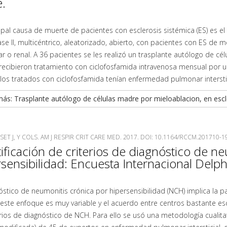
.
cipal causa de muerte de pacientes con esclerosis sistémica (ES) es
fase II, multicéntrico, aleatorizado, abierto, con pacientes con ES 
 o renal. A 36 pacientes se les realizó un trasplante autólogo de cé
recibieron tratamiento con ciclofosfamida intravenosa mensual por u
los tratados con ciclofosfamida tenían enfermedad pulmonar intersti
ás: Trasplante autólogo de células madre por mieloablacion, en esc
ET J, Y COLS. AM J RESPIR CRIT CARE MED. 2017. DOI: 10.1164/RCCM.201710-
ificación de criterios de diagnóstico de n
sensibilidad: Encuesta Internacional Delph
óstico de neumonitis crónica por hipersensibilidad (NCH) implica la pa
ste enfoque es muy variable y el acuerdo entre centros bastante esc
erios de diagnóstico de NCH. Para ello se usó una metodología cualitat