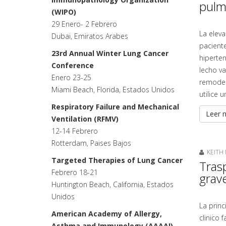
pulmo
(WIPO)
29 Enero- 2 Febrero
La elev
Dubai, Emiratos Arabes
paciente
23rd Annual Winter Lung Cancer
hiperten
Conference
lecho va
Enero 23-25
remodela
Miami Beach, Florida, Estados Unidos
utilice
Respiratory Failure and Mechanical
Leer m
Ventilation (RFMV)
12-14 Febrero
Rotterdam, Paises Bajos
KEITH 
Targeted Therapies of Lung Cancer
Tras
Febrero 18-21
grave
Huntington Beach, California, Estados
Unidos
La prin
American Academy of Allergy,
clinico 
Asthma and Immunology (AAAAI)