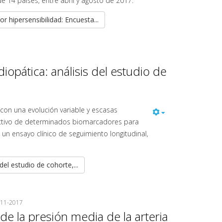
e 14 países, entre abril y agosto de 2017.
r hipersensibilidad: Encuesta...
iopática: análisis del estudio de
 con una evolución variable y escasas
dictivo de determinados biomarcadores para
, un ensayo clínico de seguimiento longitudinal,
del estudio de cohorte,...
311-2017
e la presión media de la arteria