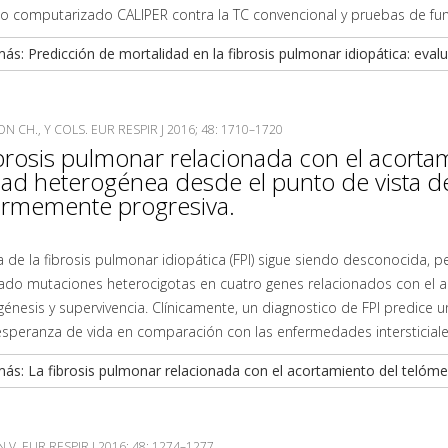
mo computarizado CALIPER contra la TC convencional y pruebas de fun
ás: Predicción de mortalidad en la fibrosis pulmonar idiopática: evalu
 CH., Y COLS. EUR RESPIR J 2016; 48: 1710–1720
ibrosis pulmonar relacionada con el acorta
dad heterogénea desde el punto de vista de
ormemente progresiva.
 de la fibrosis pulmonar idiopática (FPI) sigue siendo desconocida, pe
icado mutaciones heterocigotas en cuatro genes relacionados con el
énesis y supervivencia. Clínicamente, un diagnostico de FPI predice
speranza de vida en comparación con las enfermedades intersticial
ás: La fibrosis pulmonar relacionada con el acortamiento del telóme
 V. EUR RESPIR J 2016; 48: 1274–1277