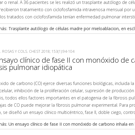
 o renal. A 36 pacientes se les realizó un trasplante autólogo de cé
recibieron tratamiento con ciclofosfamida intravenosa mensual por u
los tratados con ciclofosfamida tenían enfermedad pulmonar intersti
ás: Trasplante autólogo de células madre por mieloablacion, en esc
. ROSAS Y COLS. CHEST 2018; 153(1):94-104
nsayo clínico de fase II con monóxido de c
sis pulmonar idiopática
ido de carbono (CO) ejerce diversas funciones biológicas, incluida la
elular, inhibición de la proliferación celular, supresión de producció
isis, todos ellos factores importantes en el patogenia de la fibrosis
jas de CO puede mejorar la fibrosis pulmonar experimental. Para prob
, se diseñó un ensayo clínico multicéntrico, fase II, doble ciego, cont
ás: Un ensayo clínico de fase II con monóxido de carbono inhala en b