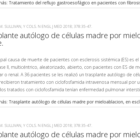
ás: Tratamiento del reflujo gastroesofágico en pacientes con fibrosis 
M. SULLIVAN, Y COLS. N ENGL J MED 2018; 378:35-47.
plante autólogo de células madre por miel
.
cipal causa de muerte de pacientes con esclerosis sistémica (ES) es
fase II, multicéntrico, aleatorizado, abierto, con pacientes con ES 
 o renal. A 36 pacientes se les realizó un trasplante autólogo de cé
recibieron tratamiento con ciclofosfamida intravenosa mensual por u
los tratados con ciclofosfamida tenían enfermedad pulmonar intersti
ás: Trasplante autólogo de células madre por mieloablacion, en esc
M. SULLIVAN, Y COLS. N ENGL J MED 2018; 378:35-47.
plante autólogo de células madre por miel