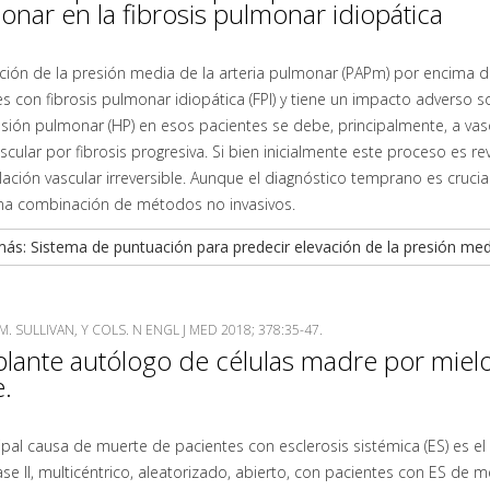
nar en la fibrosis pulmonar idiopática
ación de la presión media de la arteria pulmonar (PAPm) por encima 
s con fibrosis pulmonar idiopática (FPI) y tiene un impacto adverso so
sión pulmonar (HP) en esos pacientes se debe, principalmente, a vas
scular por fibrosis progresiva. Si bien inicialmente este proceso es r
ción vascular irreversible. Aunque el diagnóstico temprano es cruci
 una combinación de métodos no invasivos.
ás: Sistema de puntuación para predecir elevación de la presión media
M. SULLIVAN, Y COLS. N ENGL J MED 2018; 378:35-47.
plante autólogo de células madre por miel
.
cipal causa de muerte de pacientes con esclerosis sistémica (ES) es
fase II, multicéntrico, aleatorizado, abierto, con pacientes con ES 