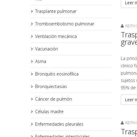
Leer m
Trasplante pulmonar
Tromboembolismo pulmonar
KEITH 
Tras
Ventilación mecánica
grave
Vacunación
La prin
Asma
clinico 
pulmonar
Bronquitis eosinofílica
sujetos 
Bronquiectasias
95% de 
Cáncer de pulmón
Leer m
Células madre
KEITH 
Enfermedades pleurales
Tras
Enfermedades intersticiales