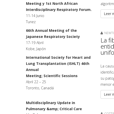
Meeting y 1st North African
algorit
Interdisciplinary Respiratory Forum.
Leer m
11-14 Junio
Tunez
66th Annual Meeting of the
NEWTON
Japanese Respiratory Society
La f
17-19 Abril
enti
Kobe, Japón
unif
International Society for Heart and
Lung Transplantation (ISHLT) 46th
La causa
Annual
identif
Meeting; Scientific Sessions
su patog
Abril 22 – 25
menor e
Toronto, Canadá
Leer m
Multidisciplinary Update in
Pulmonary &amp; Critical Care
COTTIN