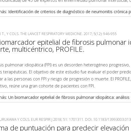
modificada) de 45 de expertos en enfermedad pulmonar intersticial, d
ás: Identificación de criterios de diagnóstico de neumonitis crónica po
T., Y COLS. THE LANCET RESPIRATORY MEDICINE. 2017; 5(12): 946-955
omarcador epitelial de fibrosis pulmonar id
te, multicéntrico, PROFILE.
sis pulmonar idiopática (FPI) es un desorden heterogéneo progresivo,
 terapéuticas. El objetivo de este estudio fue evaluar el poder pre
car a las personas con FPI y riesgo de progresión o muerte. El PROFILE
ivo, reúne una gran cohorte de pacientes con FPI.
ás: Un biomarcador epitelial de fibrosis pulmonar idiopática: análisis 
FURUKAWA Y COLS. EUR RESPIR J 2018; 51: 1701311. DOI. 10.1183/13993003.01
ma de puntuación para predecir elevación d