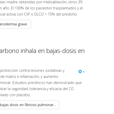
lulas madre obtenidas por mieloablación; otros 39
n año. El 100% de los pacientes trasplantados y el
cial activa con CVF o DLCO < 70% del predicho.
lerodermia grave.
arbono inhala en bajas-dosis en
 protección contra lesiones oxidativas y
n de matriz e inflamación, y aumento
 pulmonar. Estudios preclínicos han demostrado que
ar la seguridad, tolerancia y eficacia del CO
rolado con placebo.
ajas-dosis en fibrosis pulmonar...