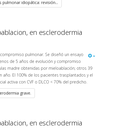
pulmonar idiopática: revisión...
oablacion, en esclerodermia
 el compromiso pulmonar. Se diseñó un ensayo
de menos de 5 años de evolución y compromiso
lulas madre obtenidas por mieloablación; otros 39
n año. El 100% de los pacientes trasplantados y el
cial activa con CVF o DLCO < 70% del predicho.
lerodermia grave.
oablacion, en esclerodermia