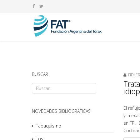
BUSCAR
FIDLER
Trat
idiop
El reflu
NOVEDADES BIBLIOGRÁFICAS
y la exa
en FPI. 
Tabaquismo
Cochrane
Tos