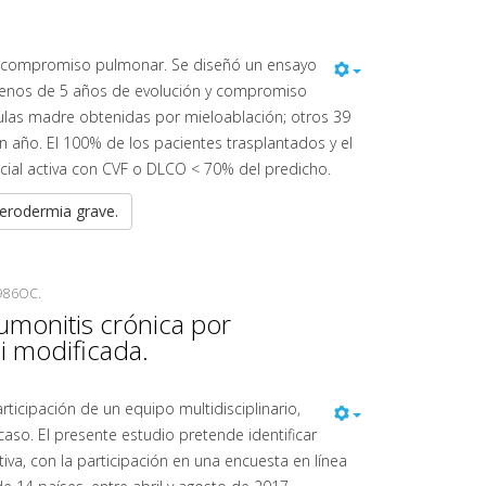
 el compromiso pulmonar. Se diseñó un ensayo
de menos de 5 años de evolución y compromiso
lulas madre obtenidas por mieloablación; otros 39
n año. El 100% de los pacientes trasplantados y el
cial activa con CVF o DLCO < 70% del predicho.
lerodermia grave.
1986OC.
eumonitis crónica por
i modificada.
rticipación de un equipo multidisciplinario,
aso. El presente estudio pretende identificar
iva, con la participación en una encuesta en línea