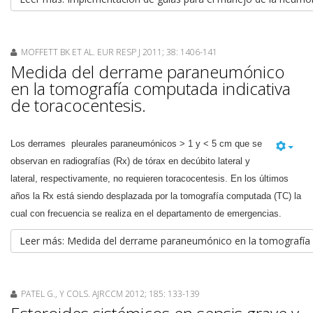
MOFFETT BK ET AL. EUR RESP J 2011; 38: 1406-141
Medida del derrame paraneumónico
en la tomografía computada indicativa
de toracocentesis.
Los derrames pleurales paraneumónicos > 1 y < 5 cm que se
observan en radiografías (Rx) de tórax en decúbito lateral y
lateral, respectivamente, no requieren toracocentesis. En los últimos
años la Rx está siendo desplazada por la tomografía computada (TC) la
cual con frecuencia se realiza en el departamento de emergencias.
Leer más: Medida del derrame paraneumónico en la tomografía c
PATEL G., Y COLS. AJRCCM 2012; 185: 133-139