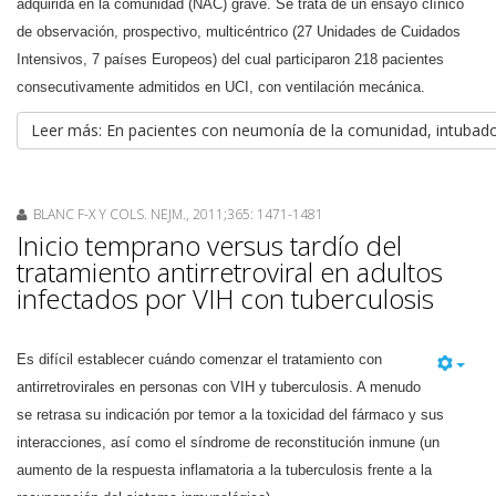
adquirida en la comunidad (NAC) grave. Se trata de un ensayo clínico
de observación, prospectivo, multicéntrico (27 Unidades de Cuidados
Intensivos, 7 países Europeos) del cual participaron 218 pacientes
consecutivamente admitidos en UCI, con ventilación mecánica.
Leer más: En pacientes con neumonía de la comunidad, intubados
BLANC F-X Y COLS. NEJM., 2011;365: 1471-1481
Inicio temprano versus tardío del
tratamiento antirretroviral en adultos
infectados por VIH con tuberculosis
Es difícil establecer cuándo comenzar el tratamiento con
antirretrovirales en personas con VIH y tuberculosis. A menudo
se retrasa su indicación por temor a la toxicidad del fármaco y sus
interacciones, así como el síndrome de reconstitución inmune (un
aumento de la respuesta inflamatoria a la tuberculosis frente a la