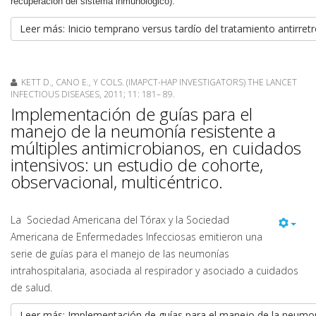
recuperación del sistema inmunológico).
Leer más: Inicio temprano versus tardío del tratamiento antirretro
KETT D., CANO E., Y COLS. (IMAPCT-HAP INVESTIGATORS) THE LANCET
INFECTIOUS DISEASES, 2011; 11: 181– 89.
Implementación de guías para el
manejo de la neumonía resistente a
múltiples antimicrobianos, en cuidados
intensivos: un estudio de cohorte,
observacional, multicéntrico.
La Sociedad Americana del Tórax y la Sociedad
Americana de Enfermedades Infecciosas emitieron una
serie de guías para el manejo de las neumonías
intrahospitalaria, asociada al respirador y asociado a cuidados
de salud.
Leer más: Implementación de guías para el manejo de la neumonía