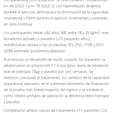
(n= 48 GOLD 1 y n= 78 GOLD 2), con hiperinflación dinámica
durante el ejercicio, definida por la disminución de la capacidad
inspiratoria ≥100ml durante el ejercicio incremental y constante
en cinta continua.
2
Los participantes tenían ≥40 años, IMC entre 18 y 35 kg/m
, eran
fumadores actuales o pasados (≥10 paquetes-años),
manifestaban disnea o tos productiva; FEV
/FVC <70% y FEV1
1
≥50% estimado postbroncodilatador.
El protocolo se desarrolló de modo cruzado; los pacientes se
aleatorizaron en proporción 1:1 a una dosis diaria de inhalación
oral de tiotropio 18µg o placebo por seis semanas. Se
midieron, concluido el tratamiento, los cambios de la capacidad
inspiratoria, valorados en el isotiempo (momento de finalización
de la prueba más breve) respecto del ingreso y se estableció
como criterio primario de valoración la diferencia entre tiotropio
y placebo.
Completaron ambos cursos de tratamiento 111 pacientes. Los