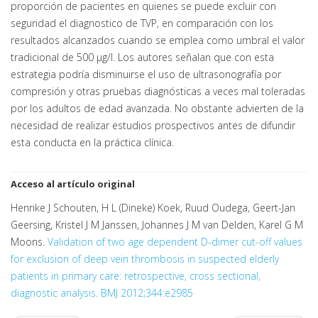
proporción de pacientes en quienes se puede excluir con
seguridad el diagnostico de TVP, en comparación con los
resultados alcanzados cuando se emplea como umbral el valor
tradicional de 500 μg/l. Los autores señalan que con esta
estrategia podría disminuirse el uso de ultrasonografía por
compresión y otras pruebas diagnósticas a veces mal toleradas
por los adultos de edad avanzada. No obstante advierten de la
necesidad de realizar estudios prospectivos antes de difundir
esta conducta en la práctica clínica.
Acceso al artículo original
Henrike J Schouten, H L (Dineke) Koek, Ruud Oudega, Geert-Jan
Geersing, Kristel J M Janssen, Johannes J M van Delden, Karel G M
Moons.
Validation of two age dependent D-dimer cut-off values
for exclusion of deep vein thrombosis in suspected elderly
patients in primary care: retrospective, cross sectional,
diagnostic analysis. BMJ 2012;344:e2985