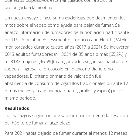
que estos dispositivos están vinculados con la adicción
prolongada a la nicotina.
Un nuevo ensayo clínico suma evidencias que desmienten los
mitos sobre el vapeo como ayuda para dejar de fumar. Se
analizó información de fumadores de la población participante
del U.S. Population Assessment of Tobacco and Health (PATH)
monitoreados durante cuatro años (2017 a 2021). Se incluyeron
6013 adultos fumadores (n= 3634 de 35 años o más [65,2%] y
n= 3182 mujeres [46,5%]), categorizados según sus hábitos de
vapeo al ingresar al protocolo en: diario, no diario o no
vapeadores. El criterio primario de valoración fue
abstinencia de consumo de cigarrillos tradicionales durante 12
o más meses y la abstinencia dual (cigarrillos y vapeo) por el
mismo periodo.
Resultados
Los hallazgos sugirieron que vapear no incrementó la cesación
del hábito de fumar a largo plazo.
Para 2021 había dejado de fumar durante al menos 12 meses